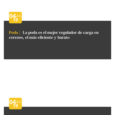
04
JUL
19
Poda
La poda es el mejor regulador de carga en
cerezos, el más eficiente y barato
04
JUL
19