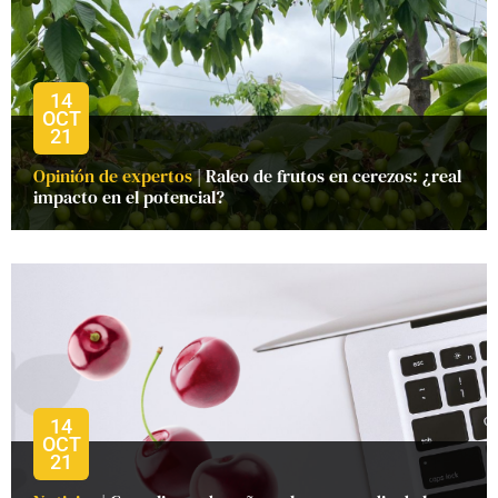
14
OCT
21
Opinión de expertos
| Raleo de frutos en cerezos: ¿real
impacto en el potencial?
14
OCT
21