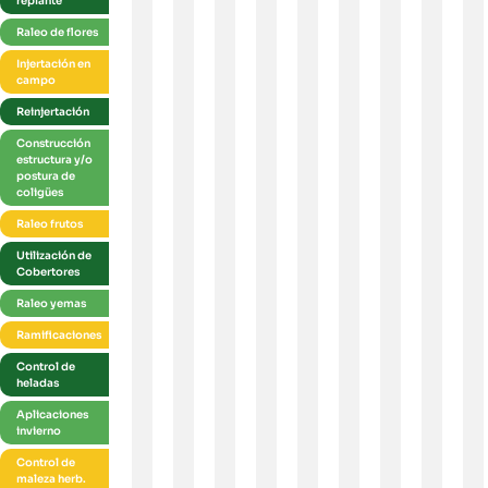
replante
Raleo de flores
Injertación en
campo
Reinjertación
Construcción
estructura y/o
postura de
coligües
Raleo frutos
Utilización de
Cobertores
Raleo yemas
Ramificaciones
Control de
heladas
Aplicaciones
invierno
Control de
maleza herb.