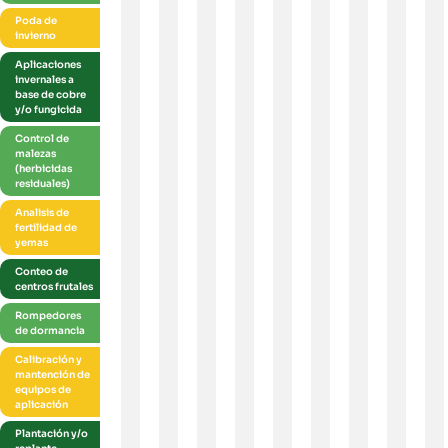
Poda de
invierno
Aplicaciones
invernales a
base de cobre
y/o fungicida
Control de
malezas
(herbicidas
residuales)
Analisis de
fertilidad de
yemas
Conteo de
centros frutales
Rompedores
de dormancia
Calibración y
mantención de
equipos de
aplicación
Plantación y/o