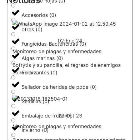
Caída de hojas
(
0
)
Accesorios
(
0
)
otros
(
0
)
02 Ene 24
Fungicidas-Bactericidas
(
0
)
Monitoreo de plagas y enfermedades
Algas marinas
(
0
)
Botrytis y su pandilla, el regreso de enemigos
conocidos
Enraizantes
(
0
)
Sellador de heridas de poda
(
0
)
Semillas
(
0
)
23 Oct 23
Embalaje de fruta
(
0
)
Monitoreo de plagas y enfermedades
Invierno
(
0
)
Comenzaron capacitaciones de reconocimiento