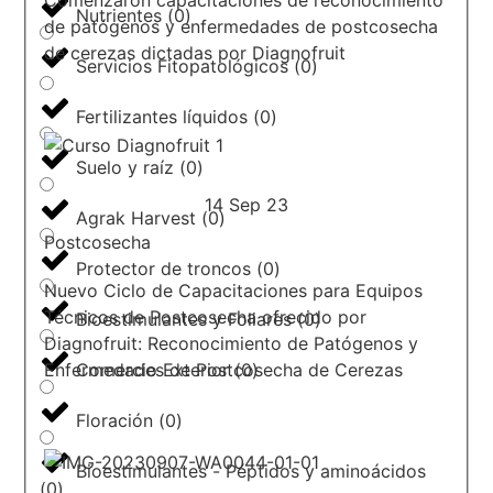
Nutrientes
(
0
)
de patógenos y enfermedades de postcosecha
de cerezas dictadas por Diagnofruit
Servicios Fitopatológicos
(
0
)
Fertilizantes líquidos
(
0
)
Suelo y raíz
(
0
)
14 Sep 23
Agrak Harvest
(
0
)
Postcosecha
Protector de troncos
(
0
)
Nuevo Ciclo de Capacitaciones para Equipos
Técnicos de Postcosecha ofrecido por
Bioestimulantes y Foliares
(
0
)
Diagnofruit: Reconocimiento de Patógenos y
Enfermedades de Postcosecha de Cerezas
Comercio Exterior
(
0
)
Floración
(
0
)
Bioestimulantes - Péptidos y aminoácidos
(
0
)