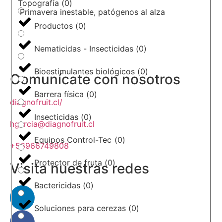
Topografía
(
0
)
Primavera inestable, patógenos al alza
Productos
(
0
)
Nematicidas - Insecticidas
(
0
)
Bioestimulantes biológicos
(
0
)
Comunícate con nosotros
Barrera física
(
0
)
diagnofruit.cl/
Insecticidas
(
0
)
hgarcia@diagnofruit.cl
Equipos Control-Tec
(
0
)
+56966749808
Protector de fruta
(
0
)
Visita nuestras redes
Bactericidas
(
0
)
Soluciones para cerezas
(
0
)