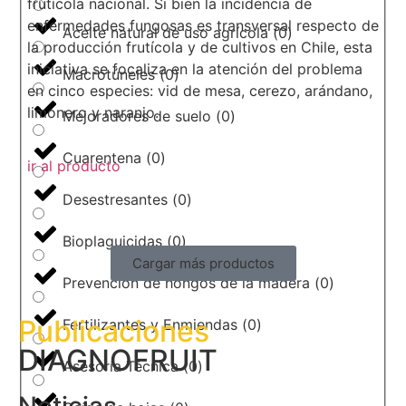
frutícola nacional. Si bien la incidencia de
enfermedades fungosas es transversal respecto de
Aceite natural de uso agrícola
(
0
)
la producción frutícola y de cultivos en Chile, esta
iniciativa se focaliza en la atención del problema
Macrotúneles
(
0
)
en cinco especies: vid de mesa, cerezo, arándano,
limonero y naranjo.
Mejoradores de suelo
(
0
)
Cuarentena
(
0
)
ir al producto
Desestresantes
(
0
)
Bioplaguicidas
(
0
)
Cargar más productos
Prevención de hongos de la madera
(
0
)
Publicaciones
Fertilizantes y Enmiendas
(
0
)
DIAGNOFRUIT
Asesoría Técnica
(
0
)
Noticias