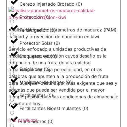
Cerezo Injertado Brotado
(
0
)
Protección
(
0
)
Análisis integral de parámetros de madurez (PAM),
Fertirrigación
(
0
)
calidad y proyección de condición en kiwi
Protector Solar
(
0
)
Servicio enfocado a unidades productivas de
mediana y gran extensión cuyos desafío es la
Bloqueadores
(
0
)
obtención de una fruta de alta calidad
Fungicidas
(
0
)
organoléptica y baja perecibilidad, en otras
palabras que apunten a la producción de fruta
Monitoreo de plagas
(
0
)
para cualquier destino por más exigente que sea y
además que pueda ser vendida por el mayor
Fertilizantes
(
0
)
tiempo posible bajo las condiciones de almacenaje
y venta de hoy.
Fertilizantes Bioestimulantes
(
0
)
ir al producto
Ventiladores
(
0
)