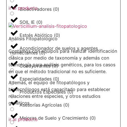
ir al producto
Bioactivadores
(
0
)
SOIL IE
(
0
)
Estrés Abiótico
(
0
)
Análisis Fitopatológico
Acondicionador de suelos y agentes
Contamos con equipos para realizar identificación
humectantes
(
0
)
clásica por medio de taxonomía y además con
tecnología para análisis genéticos, para los casos
Coadyuvantes
(
0
)
en que el método tradicional no es suficiente.
Especialidades
(
0
)
Además, el equipo de fitopatólogos y
biotecnólogos está capacitado para establecer
Productos Especiales
(
0
)
relaciones entre especies, y otros estudios
genéticos.
Asesorías Agrícolas
(
0
)
Mejoras de Suelo y Crecimiento
(
0
)
ir al producto