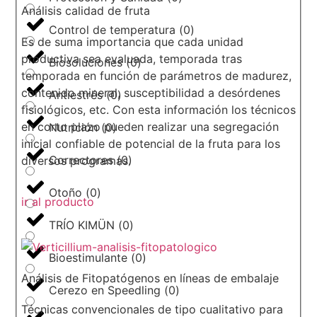
Análisis calidad de fruta
Control de temperatura
(
0
)
Es de suma importancia que cada unidad
productiva sea evaluada, temporada tras
Biosoluciones
(
0
)
temporada en función de parámetros de madurez,
contenido mineral, susceptibilidad a desórdenes
Antiestrés
(
0
)
fisiológicos, etc. Con esta información los técnicos
en corto plazo pueden realizar una segregación
Nutrición
(
0
)
inicial confiable de potencial de la fruta para los
Correctores
(
0
)
diversos programas.
Otoño
(
0
)
ir al producto
TRÍO KIMÜN
(
0
)
Bioestimulante
(
0
)
Análisis de Fitopatógenos en líneas de embalaje
Cerezo en Speedling
(
0
)
Técnicas convencionales de tipo cualitativo para