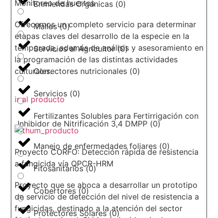
Monitoreo de huertos
Enmiendas Orgánicas
(
0
)
Ofrecemos un completo servicio para determinar
Mallas
(
0
)
etapas claves del desarrollo de la especie en la
temporada, además de análisis y asesoramiento en
Servicios al Agricultor
(
0
)
la programación de las distintas actividades
culturales.
Correctores nutricionales
(
0
)
Servicios
(
0
)
ir al producto
Fertilizantes Solubles para Fertirrigación con
Inhibidor de Nitrificación 3,4 DMPP
(
0
)
Manejo de enfermedades foliares
(
0
)
Proyecto CORFO: Detección rápida de resistencia
a fungicida vía QPCR-HRM
Fitosanitarios
(
0
)
Proyecto que se aboca a desarrollar un prototipo
Cobertores
(
0
)
de servicio de detección del nivel de resistencia a
fungicidas, destinado a la atención del sector
Protectores Solares
(
0
)