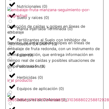
Nutricionales
(
0
)
Suelo y raíces
(
0
)
Detección de caídas y golpes en líneas de
Planta Injertada Terminada
(
0
)
embalaje
Fertilizantes al Suelo con Inhibidor de
Servicio de detección de golpes en líneas de
Nitrificación 3,4 DMPP
(
0
)
embalaje de fruta redonda, con un instrumento de
última generación, que entrega información en
Foliar
(
0
)
tiempo real de caídas y posibles situaciones de
golpe sobre la fruta.
Polinización
(
0
)
Herbicidas
(
0
)
ir al producto
Equipos de aplicación
(
0
)
Inductores de Defensas
(
0
)