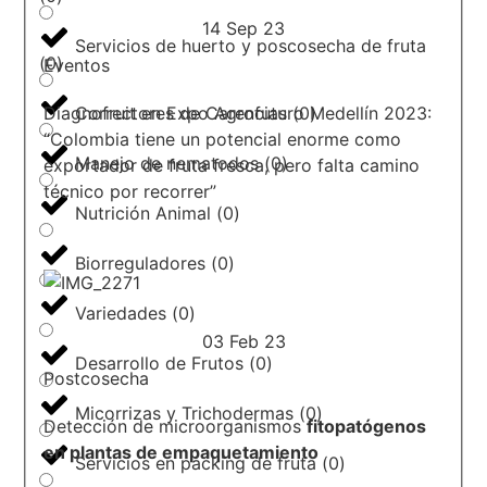
14 Sep 23
Servicios de huerto y poscosecha de fruta
(
0
)
Eventos
Diagnofruit en Expo Agrofuturo Medellín 2023:
Correctores de Carencias
(
0
)
“Colombia tiene un potencial enorme como
Manejo de nematodos
(
0
)
exportador de fruta fresca, pero falta camino
técnico por recorrer”
Nutrición Animal
(
0
)
Biorreguladores
(
0
)
Variedades
(
0
)
03 Feb 23
Desarrollo de Frutos
(
0
)
Postcosecha
Micorrizas y Trichodermas
(
0
)
Detección de microorganismos
fitopatógenos
en plantas de empaquetamiento
Servicios en packing de fruta
(
0
)