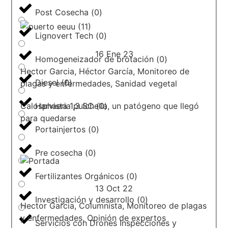
Post Cosecha
(
0
)
Lignovert Tech
(
0
)
16 Ene 23
Homogeneizador de brotación
(
0
)
Hector Garcia
,
Héctor García
,
Monitoreo de
Diesel
(
0
)
plagas y enfermedades
,
Sanidad vegetal
Calosphaeria pulchella, un patógeno que llegó
Harvista 1,3 SC
(
0
)
para quedarse
Portainjertos
(
0
)
Pre cosecha
(
0
)
Fertilizantes Orgánicos
(
0
)
13 Oct 22
Investigación y desarrollo
(
0
)
Hector Garcia
,
Columnista
,
Monitoreo de plagas
y enfermedades
,
Opinión de expertos
Servicios con Drones Inspecciones y