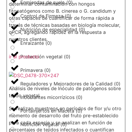
Enmiendas de suelo
(
0
)
determinar contaminación con hongos
fitopatógenos como B. cinerea o G. candidum y
Control de Firmeza
(
0
)
otras capaces de cuantificar de forma rápida a
través de técnicas basadas en biología molecular,
Nutrición de especialidad
(
0
)
qPCR, agregando rapidez en la respuesta a
nuestros clientes.
Enraizante
(
0
)
ir al producto
Protección vegetal
(
0
)
Primavera
(
0
)
Reguladores y Mejoradores de la Calidad
(
0
)
Análisis de niveles de Inóculo de patógenos sobre
tejido vegetal
Inoculantes micorrízicos
(
0
)
Se realizan muestreos en períodos de flor y/u otro
Portainjertos en Maceta
(
0
)
momento de desarrollo del fruto pre-establecido
para cada especie y se analizan en función de
Nutrición Vegetal
(
0
)
porcentajes de tejidos infectados o cuantifican