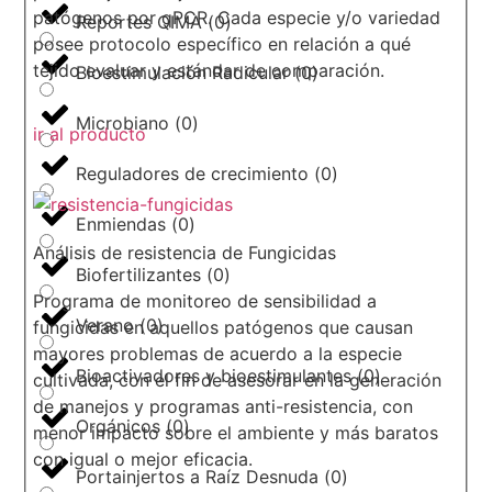
patógenos por qPCR. Cada especie y/o variedad
Reportes QIMA
(
0
)
posee protocolo específico en relación a qué
tejido evaluar y estándar de comparación.
Bioestimulación Radicular
(
0
)
Microbiano
(
0
)
ir al producto
Reguladores de crecimiento
(
0
)
Enmiendas
(
0
)
Análisis de resistencia de Fungicidas
Biofertilizantes
(
0
)
Programa de monitoreo de sensibilidad a
Verano
(
0
)
fungicidas en aquellos patógenos que causan
mayores problemas de acuerdo a la especie
Bioactivadores y bioestimulantes
(
0
)
cultivada, con el fin de asesorar en la generación
de manejos y programas anti-resistencia, con
Orgánicos
(
0
)
menor impacto sobre el ambiente y más baratos
con igual o mejor eficacia.
Portainjertos a Raíz Desnuda
(
0
)