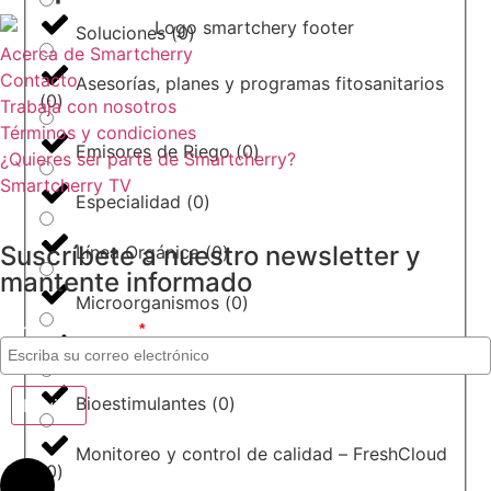
Soluciones
(
0
)
Acerca de Smartcherry
Contacto
Asesorías, planes y programas fitosanitarios
(
0
)
Trabaja con nosotros
Términos y condiciones
Emisores de Riego
(
0
)
¿Quieres ser parte de Smartcherry?
Smartcherry TV
Especialidad
(
0
)
Suscríbete a nuestro newsletter y
Línea Orgánica
(
0
)
Explora Smartcherry
mantente informado
Microorganismos
(
0
)
Correo electrónico
*
Bioestimulación Foliar
(
0
)
Bioestimulantes
(
0
)
Monitoreo y control de calidad – FreshCloud
(
0
)