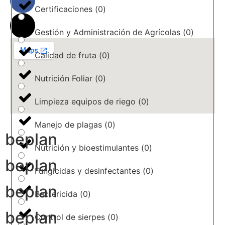
Certificaciones
(
0
)
Gestión y Administración de Agrícolas
(
0
)
Calidad de fruta
(
0
)
Nutrición Foliar
(
0
)
Limpieza equipos de riego
(
0
)
Manejo de plagas
(
0
)
beplan
Nutrición y bioestimulantes
(
0
)
beplan
Fungicidas y desinfectantes
(
0
)
beplan
Bactericida
(
0
)
beplan
Control de sierpes
(
0
)