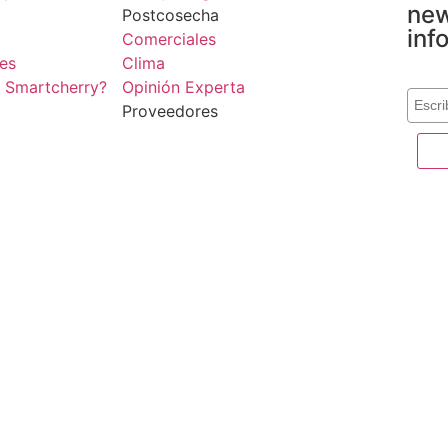
new
Postcosecha
inf
Comerciales
es
Clima
Corre
e Smartcherry?
Opinión Experta
Proveedores