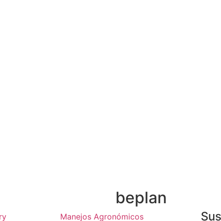
n
beplan
Sus
ry
Manejos Agronómicos