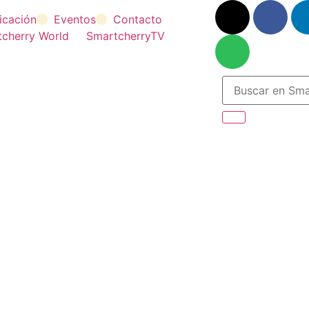
ficación
Eventos
Contacto
cherry World
SmartcherryTV