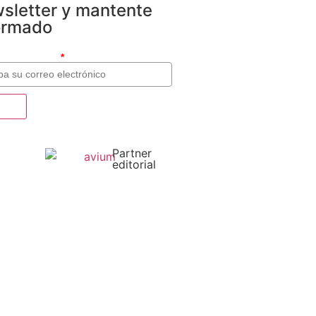
sletter y mantente
ormado
o electrónico
*
Partner
editorial