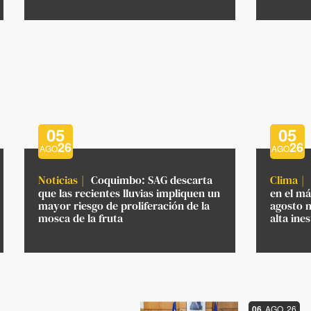
05
05
26
26
AGO
AGO
Noticias
Coquimbo: SAG descarta
Clima
que las recientes lluvias impliquen un
en el má
mayor riesgo de proliferación de la
agosto 
mosca de la fruta
alta ine
06
AGO
26