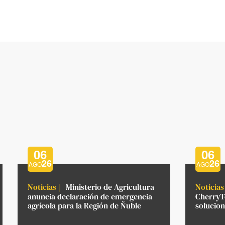
06
06
26
26
AGO
AGO
Noticias
Ministerio de Agricultura
Noticias
anuncia declaración de emergencia
CherryTe
agrícola para la Región de Ñuble
solucion