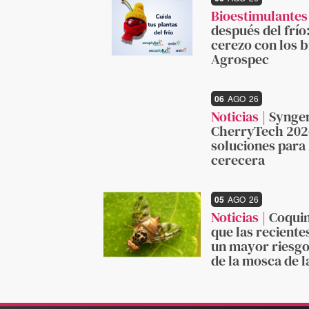
Bioestimulantes
después del frío
cerezo con los 
Agrospec
06
AGO
26
Noticias
Syngen
CherryTech 2026
soluciones para 
cerecera
05
AGO
26
Noticias
Coqui
que las reciente
un mayor riesgo
de la mosca de l
beplan