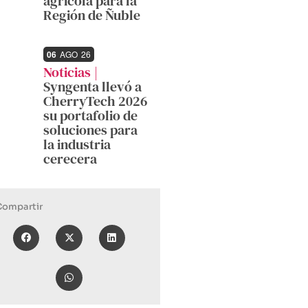
agrícola para la
Región de Ñuble
06
AGO
26
Noticias
Syngenta llevó a
CherryTech 2026
su portafolio de
soluciones para
la industria
cerecera
Compartir