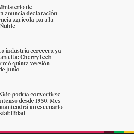
Ministerio de
ra anuncia declaración
cia agrícola para la
 Ñuble
La industria cerecera ya
ran cita: CherryTech
irmó quinta versión
de junio
 Niño podría convertirse
intenso desde 1950: Mes
 mantendrá un escenario
estabilidad
beplan
beplan
beplan