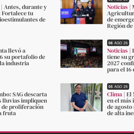
Antes, durante y
Noticias
: Fortalece tu
Agricultu
bioestimulantes de
de emergen
Región de
06
AGO
26
ta llevó a
Noticias
 su portafolio de
tiene su g
la industria
2027 conf
para el 16 
05
AGO
26
mbo: SAG descarta
Clima
El
s lluvias impliquen
en el más 
 de proliferación
de agosto
a fruta
de alta in