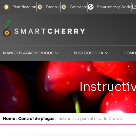
Planificación
Eventos
Contacto
Smartcherry World
MANEJOS AGRONÓMICOS
POSTCOSECHA
COME
Instructi
Home
/
Control de plagas
/
Instructivo para el uso de Coraza