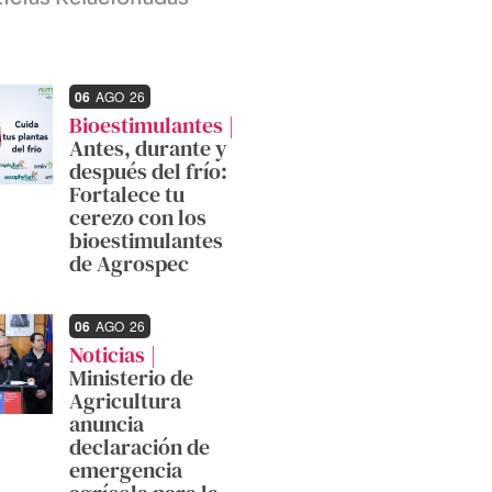
06
AGO
26
Bioestimulantes
Antes, durante y
después del frío:
Fortalece tu
cerezo con los
bioestimulantes
de Agrospec
06
AGO
26
Noticias
Ministerio de
Agricultura
anuncia
declaración de
emergencia