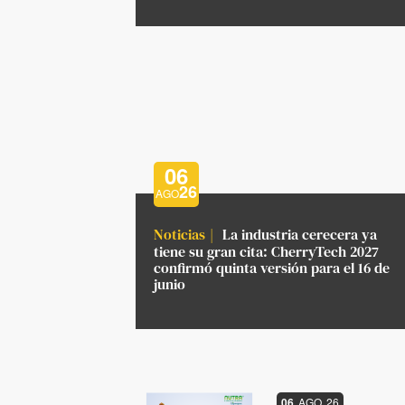
06
26
AGO
Noticias
La industria cerecera ya
tiene su gran cita: CherryTech 2027
confirmó quinta versión para el 16 de
junio
06
AGO
26