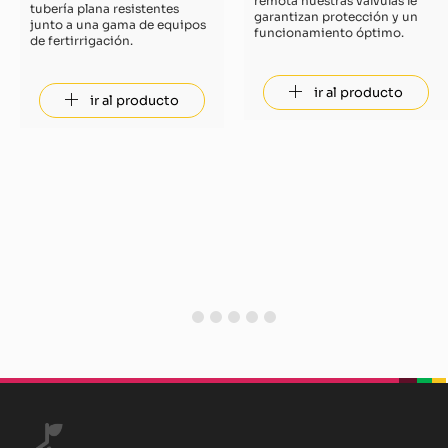
remota nuestras válvulas le
tubería plana resistentes
garantizan protección y un
junto a una gama de equipos
funcionamiento óptimo.
de fertirrigación.
ir al producto
ir al producto
1
2
3
4
5
beplan
beplan
beplan
beplan