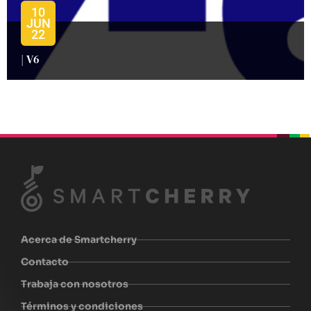
10
JUN
22
| V6
beplan
beplan
beplan
beplan
Acerca de Smartcherry
Contacto
Trabaja con nosotros
Términos y condiciones