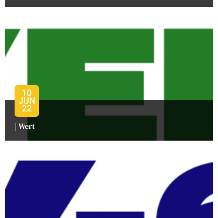
10
JUN
22
| Wert