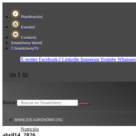
Ir
al
contenido
Planificación
Eventos
Contacto
Smartcherry World
SmartcherryTV
X-twitter
Facebook-f
Linkedin
Instagram
Youtube
Whatsap
EN
ES
Buscar
MANEJOS AGRONÓMICOS
Nutrición
abril14, 2026