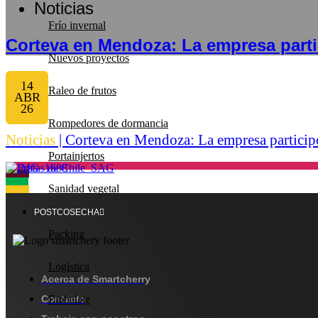
Noticias
Frío invernal
Corteva en Mendoza: La empresa parti
Nuevos proyectos
14
Raleo de frutos
ABR
26
Rompedores de dormancia
Noticias
| Corteva en Mendoza: La empresa participó
Portainjertos
beplan
beplan
beplan
Sanidad vegetal
beplan
POSTCOSECHA
Packing
Logística
Acerca de Smartcherry
Embalaje
Contacto