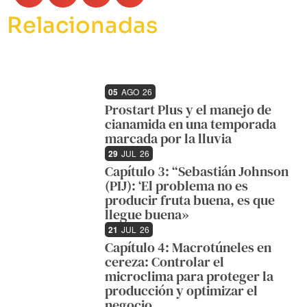
Relacionadas
05
AGO
26
Prostart Plus y el manejo de
cianamida en una temporada
marcada por la lluvia
29
JUL
26
Capítulo 3: “Sebastián Johnson
(PIJ): ‘El problema no es
producir fruta buena, es que
llegue buena»
21
JUL
26
Capítulo 4: Macrotúneles en
cereza: Controlar el
microclima para proteger la
producción y optimizar el
negocio