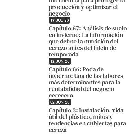
microclima para proteger la
producción y optimizar el
negocio
17
JUL
26
Capítulo 67: Análisis de suelo
en invierno: La información
que define la nutrición del
cerezo antes del inicio de
temporada
12
JUN
26
Capítulo 66: Poda de
invierno: Una de las labores
más determinantes para la
rentabilidad del negocio
cerecero
02
JUN
26
Capítulo 3: Instalación, vida
útil del plástico, mitos y
tendencias en cubiertas para
cereza