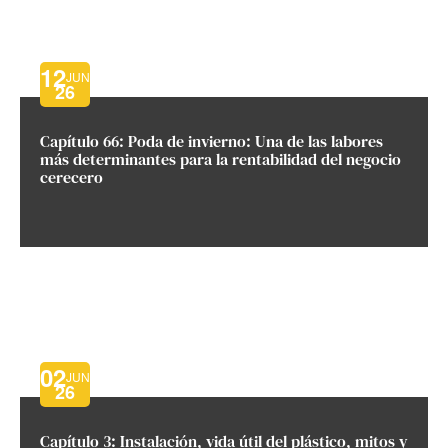
12
JUN
26
Capítulo 66: Poda de invierno: Una de las labores
más determinantes para la rentabilidad del negocio
cerecero
02
JUN
26
Capítulo 3: Instalación, vida útil del plástico, mitos y