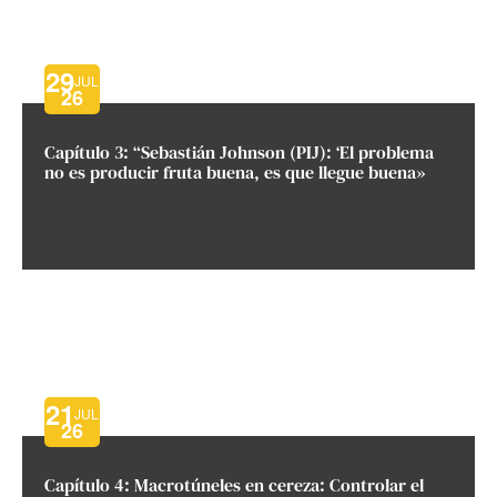
29
JUL
26
Capítulo 3: “Sebastián Johnson (PIJ): ‘El problema
no es producir fruta buena, es que llegue buena»
21
JUL
26
Capítulo 4: Macrotúneles en cereza: Controlar el