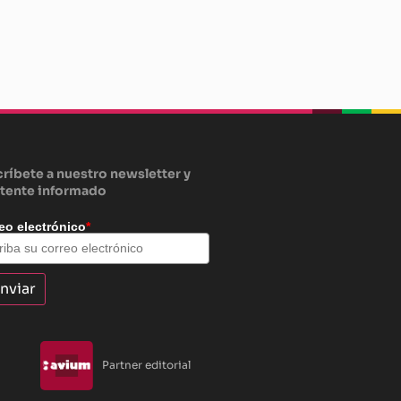
beplan
beplan
beplan
ríbete a nuestro newsletter y
tente informado
eo electrónico
*
Partner editorial