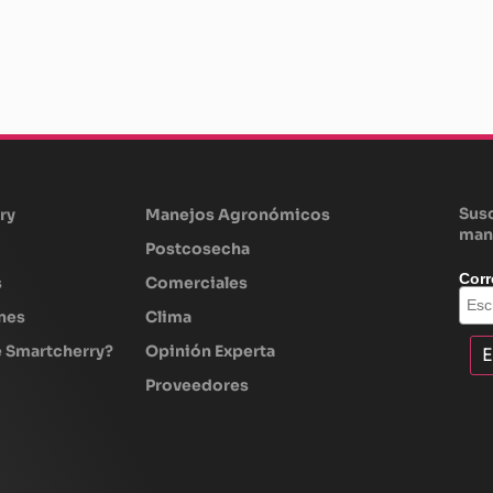
Susc
ry
Manejos Agronómicos
man
Postcosecha
Corr
s
Comerciales
nes
Clima
e Smartcherry?
Opinión Experta
Proveedores