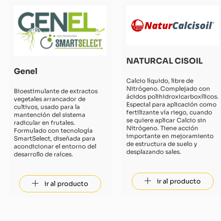
NATURCAL CISOIL
Genel
Calcio líquido, libre de
Nitrógeno. Complejado con
Bioestimulante de extractos
ácidos polihidroxicarboxílicos.
vegetales arrancador de
Especial para aplicación como
cultivos, usado para la
fertilizante vía riego, cuando
mantención del sistema
se quiere aplicar Calcio sin
radicular en frutales.
Nitrógeno. Tiene acción
Formulado con tecnología
importante en mejoramiento
SmartSelect, diseñada para
de estructura de suelo y
acondicionar el entorno del
desplazando sales.
desarrollo de raíces.
ir al producto
ir al producto