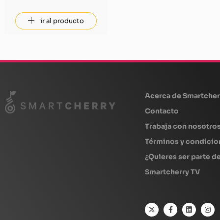
ir al producto
beplan
Acerca de Smartcher
Contacto
Trabaja con nosotro
Términos y condicio
¿Quieres ser parte d
Smartcherry TV