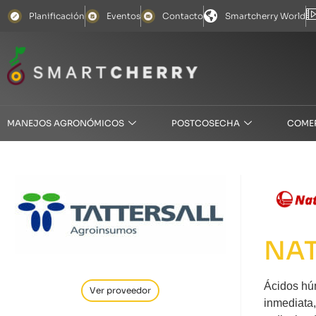
Planificación
Eventos
Contacto
Smartcherry World
MANEJOS AGRONÓMICOS
POSTCOSECHA
COME
NAT
Ácidos húm
Ver proveedor
inmediata,