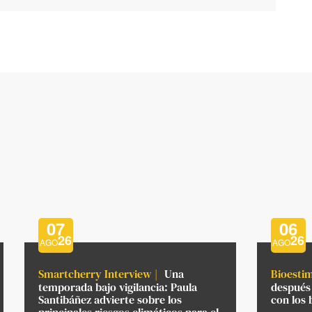
07
06
26
26
AGO
AGO
Smartcherry Interview
Una
Bioesti
temporada bajo vigilancia: Paula
después 
Santibáñez advierte sobre los
con los 
principales riesgos climáticos para el