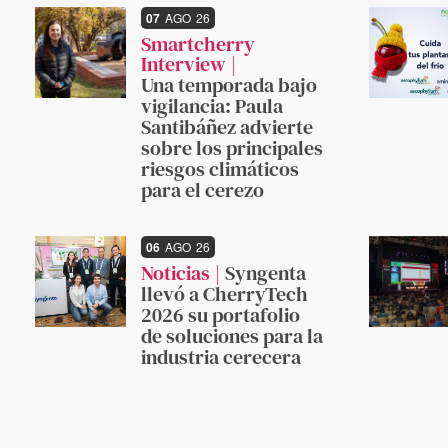
07
AGO
26
Smartcherry
Interview
Una temporada bajo
vigilancia: Paula
Santibáñez advierte
sobre los principales
riesgos climáticos
para el cerezo
06
AGO
26
Noticias
Syngenta
llevó a CherryTech
2026 su portafolio
de soluciones para la
industria cerecera