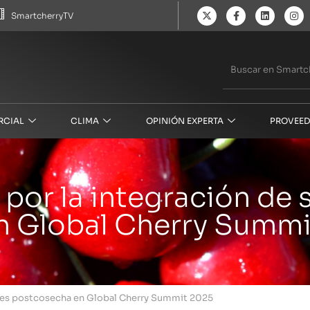
SmartcherryTV
RCIAL
CLIMA
OPINIÓN EXPERTA
PROVEED
por la integración de 
n Global Cherry Summi
ones postcosecha en Global Cherry Summit 2025