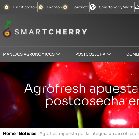
Planificación
Eventos
Contacto
Smartcherry World
MANEJOS AGRONÓMICOS
POSTCOSECHA
COME
Agrofresh apuesta 
postcosecha e
Home
/
Noticias
/
Agrofresh apuesta por la integración de soluci