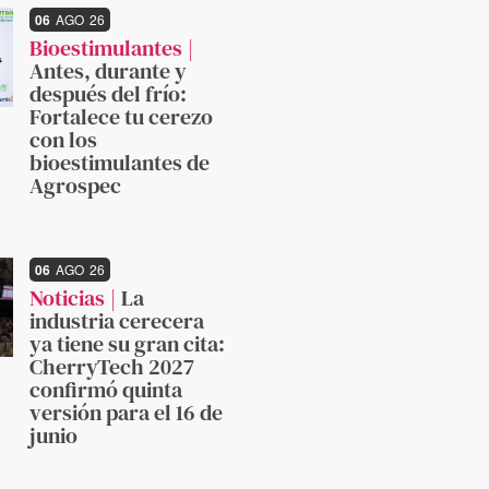
06
AGO
26
Bioestimulantes
Antes, durante y
después del frío:
Fortalece tu cerezo
con los
bioestimulantes de
Agrospec
06
AGO
26
Noticias
La
industria cerecera
ya tiene su gran cita:
CherryTech 2027
confirmó quinta
versión para el 16 de
junio