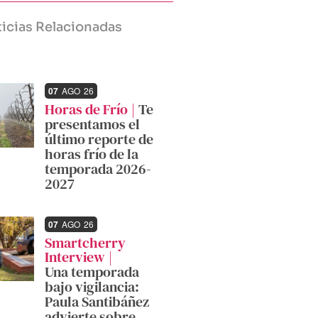
icias Relacionadas
07
AGO
26
Horas de Frío
Te
presentamos el
último reporte de
horas frío de la
temporada 2026-
2027
07
AGO
26
Smartcherry
Interview
Una temporada
bajo vigilancia:
Paula Santibáñez
advierte sobre