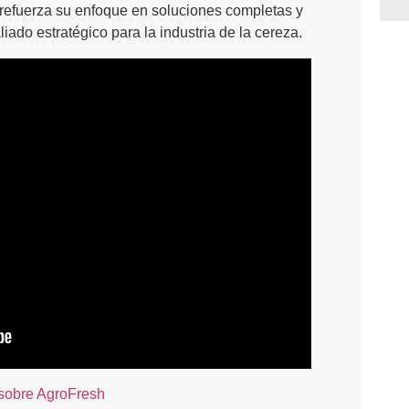
o refuerza su enfoque en soluciones completas y
iado estratégico para la industria de la cereza.
sobre AgroFresh