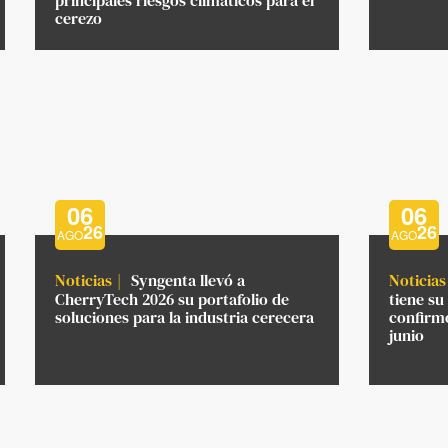
cerezo
06
06
26
26
AGO
AGO
Noticias
Syngenta llevó a
Noticias
CherryTech 2026 su portafolio de
tiene su
soluciones para la industria cerecera
confirmó
junio